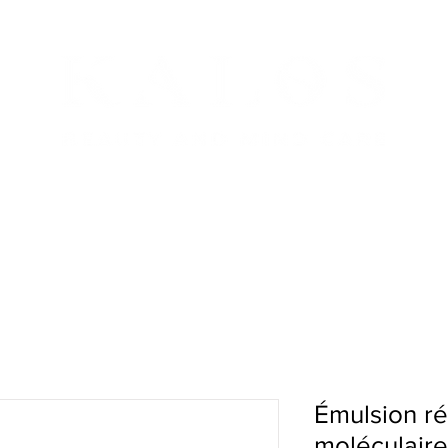
s & Messieurs
Les soins
Boutique en ligne
Con
Émulsion r
moléculaire