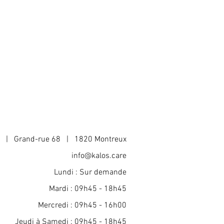
 de livraison et conditionnement et
ents et leur permettre ainsi
des informations claires sur vos
te en toute sécurité.
in de rassurer vos clients et gagner
a | Grand-rue 68 | 1820 Montreux
info@kalos.care
Lundi : Sur demande
Mardi : 09h45 - 18h45
Mercredi : 09h45 - 16h00
Jeudi à Samedi : 09h45 - 18h45