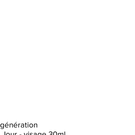
tact
égénération
 Jour - visage 30ml