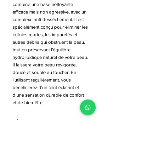
combine une base nettoyante
efficace mais non agressive, avec un
complexe anti-dessèchement. Il est
spécialement conçu pour éliminer les
cellules mortes, les impuretés et
autres débris qui obstruent la peau,
tout en préservant l'équilibre
hydrolipidique naturel de votre peau.
Il laissera votre peau revigorée,
douce et souple au toucher. En
l'utilisant régulièrement, vous
bénéficierez d'un teint éclatant et
d'une sensation durable de confort
et de bien-être.
DÉTAILS D'ARTICLE
Détails d'article. Saisissez ici les
POLITIQUE D'ÉCHANGE ET DE
caractéristiques de l'article : taille,