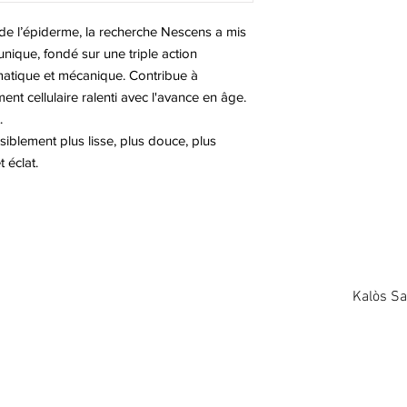
détails sur vos modes
confiance avec vos cli
vos prix. Fournissez 
 de l’épiderme, la recherche Nescens a mis
d'acheter sur votre si
modes de livraison af
unique, fondé sur une triple action
leur confiance.
matique et mécanique. Contribue à
nt cellulaire ralenti avec l'avance en âge.
.
iblement plus lisse, plus douce, plus
t éclat.
Kalòs S