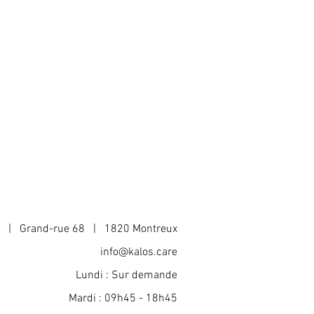
 de livraison et conditionnement et
ents et leur permettre ainsi
des informations claires sur vos
te en toute sécurité.
in de rassurer vos clients et gagner
a | Grand-rue 68 | 1820 Montreux
info@kalos.care
Lundi : Sur demande
Mardi : 09h45 - 18h45