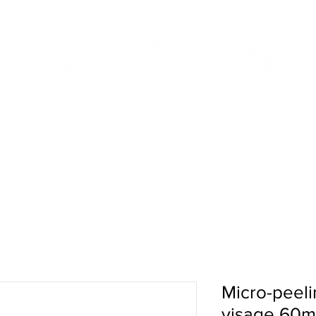
s & Messieurs
Les soins
Boutique en ligne
Con
Micro-peeli
visage 60m