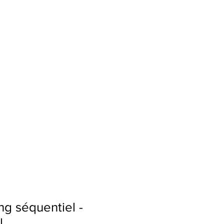
tact
ng séquentiel -
l